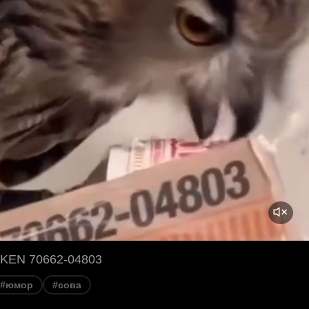
KEN 70662-04803
#юмор
#сова