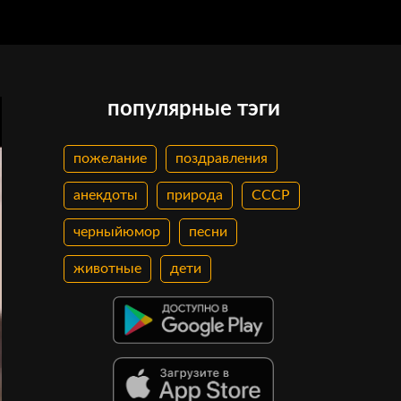
популярные тэги
пожелание
поздравления
анекдоты
природа
СССР
черныйюмор
песни
животные
дети