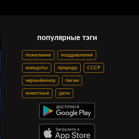
популярные тэги
пожелание
поздравления
анекдоты
природа
СССР
черныйюмор
песни
животные
дети