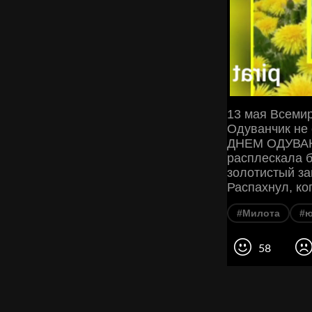
13 мая Всеми
Одуванчик не 
ДНЕМ ОДУВАНЧ
расплескала б
золотистый за
Распахнул, ко
#Милота
#
58