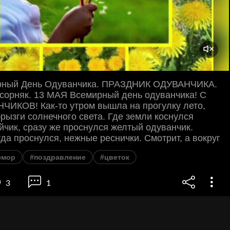
рный День Одуванчика. ПРАЗДНИК ОДУВАНЧИКА.
сорняк. 13 МАЯ Всемирный день одуванчика! С
ИКОВ! Как-то утром вышла на прогулку лето,
рызги солнечного света. Где земли коснулся
йчик, сразу же проснулся желтый одуванчик.
гда проснулся, нежные реснички. Смотрит, а вокруг
юмор
#поздравление
#цветок
3
1