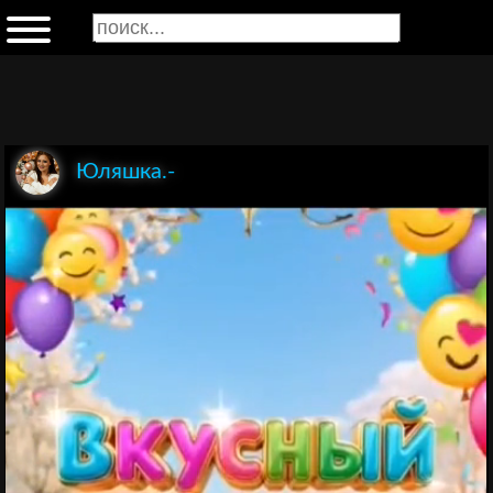
Юляшка.-