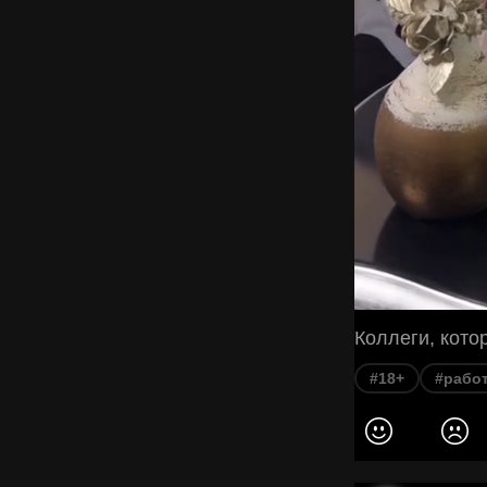
#18+
#рабо