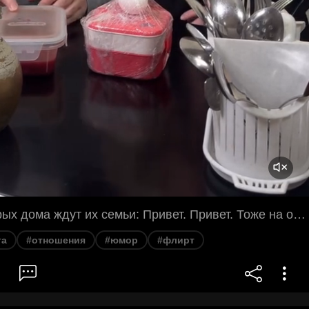
Коллеги, которых дома ждут их семьи: Привет. Привет. Тоже на обед пришла? Да. Я тебе борщ принесла. Мне? Да. Я смотрю, ты каждый день с одним и тем же ходишь, у тебя макароны, сосиски, а мужчине нужно мясо. Мясо? Ну, слушай, это по-коллегски. Это прямо по-коллегски. Можно я тебя за это в щёчку поцелую? А? Можно? Давай. Ой, ну. Ну хитрица,
та
#отношения
#юмор
#флирт