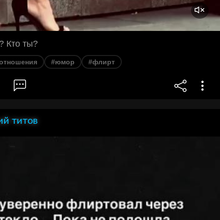
? Кто ты?
отношения
#юмор
#флирт
ий титов