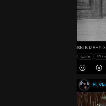
#дети
#Мил
Pl_Vla