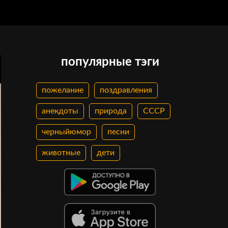
популярные тэги
пожелание
поздравления
анекдоты
природа
СССР
черныйюмор
песни
животные
дети