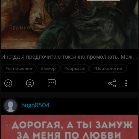
Иногда я предпочитаю токсично промолчать. Может тактично? Может.
#отношения
#юмор
#сарказм
#Психология
hugo0504