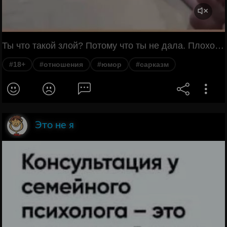
Ты что такой злой? Потому что ты не дала. Плохо просил. А как я тебя должен был просить? Любимая, у меня мамка больная, нас папка бросил. Снимай трусы, я сирота! Плохо просил 😂
#18+
#отношения
#юмор
#сарказм
Это не я