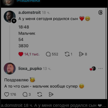
Машенька
a.domstroit 18 ч. А у меня сегодня родился сын ❤️😊 18:48 Мальчик 54 3830 14,1 тыс. 552 1 8 lioxa_pupko 13 ч. Поздравляю 🥳 А то что сын - мальчик вообще супер 😊 176 3 8