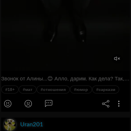
Звонок от Алины...😊 Алло, дарим. Как дела? Так, я видел хату Драла, поэтому давай сразу по существу. Есть новости? Ну? Я замуж выхожу. Так, мне ещё полы мыть. Мне серьёзно мне предложение сделали. Кто? Марлон Брандо, блять, ты его не знаешь, что ли? Алина, член святого Валентина. У тебя рекорд в отношениях какой? Да какая нахуй разница, другое.
#18+
#мат
#отношения
#юмор
#сарказм
Uran201