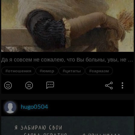
Да я совсем не сожалею, что Вы больны, увы, не мной... Мне, если честно, и не нужен...больной.
#отношения
#юмор
#цитаты
#сарказм
hugo0504