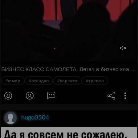
БИЗНЕС КЛАСС САМОЛЕТА. Летел в бизнес-классе, и, как оказывается, к этому тоже реально надо быть готовым, потому что ко мне стюардесса подходит, она говорит: "У нас сегодня на завтрак белое вино и дальневосточный краб". Я говорю: "А у нас что на завтрак? Долго выёбываться здесь собираешься, нет?"
#юмор
#стендап
#сарказм
#тревел
hugo0504