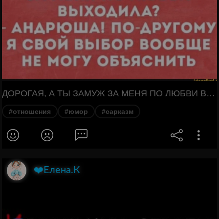
ДОРОГАЯ, А ТЫ ЗАМУЖ ЗА МЕНЯ ПО ЛЮБВИ ВЫХОДИЛА? - АНДРЮША! ПО-ДРУГОМУ Я СВОЙ ВЫБОР ВООБЩЕ НЕ МОГУ ОБЪЯСНИТЬ
#отношения
#юмор
#сарказм
❤️Елена.К