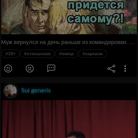
Муж вернулся на день раньше из командировки. В шкафу - никого, под кроватью - никого, на балконе - тоже никого. Жена спрашивает с сарказмом: - Ну что, придется самому?!
#18+
#отношения
#юмор
#сарказм
Sui generis