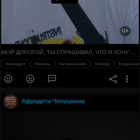
МОЙ ДОРОГОЙ, ТЫ СПРАШИВАЛ, ЧТО Я ХОЧУ НА ДЕНЬ РОЖДЕНИЯ? МНЕ НИЧЕГО НЕ НАДО. ТОЛЬКО ТВОЯ ЗАБОТА И ТЕПЛО! СПАСИБО ТЕБЕ БОЛЬШЕ 585 РАЗ.
#анекдот
#жизнь
#отношения
#юмор
#сарказм
Афродита Чекушкина