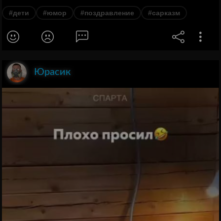
#дети
#юмор
#поздравление
#сарказм
Юрасик