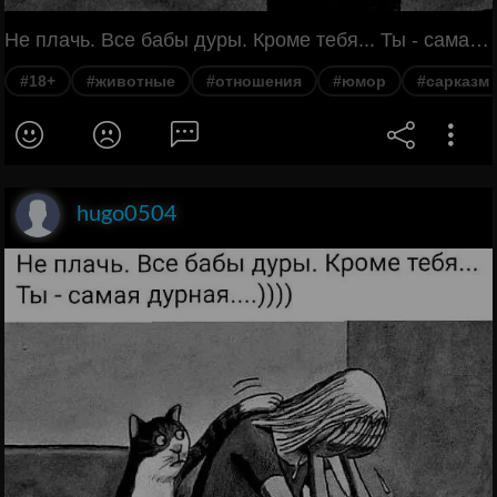
Не плачь. Все бабы дуры. Кроме тебя... Ты - самая дурная....))))
#18+
#животные
#отношения
#юмор
#сарказм
hugo0504