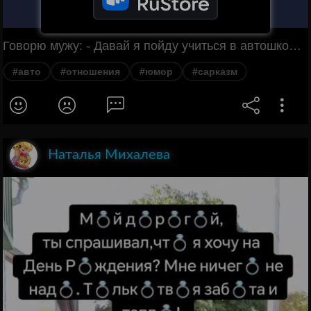
Говорю мужу: - Давай я пойду учиться в автошколу, получу права, поедем путешествовать, свет повидаем! Муж: - ТОТ ИЛИ ЭТОТ?
#авто
#отношения
#юмор
#сарказм
Наталья Михалева