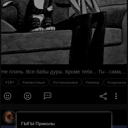
Не плачь. Все бабы дуры. Кроме тебя... Ты - самая дурная....))))
#18+
#животные
#отношения
#юмор
#сарказм
ЭСФИРЬ
ГЫГЫ Приколы