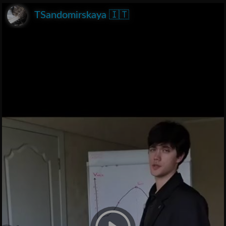
TSandomirskaya 🇮🇹