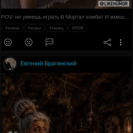
POV: не умеешь играть В Мортал комбат И жмешь все подряд: Мой персонаж:
#юмор
#игры
#танец
#ПОВ
Евгений Брагинский