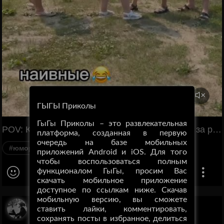
ГЫГЫ Приколы
ГыГы Приколы – это развлекательная
POV: Кто последний добежит до машины, тот за рулем. наивные 😂
платформа, созданная в первую
очередь на базе мобильных
#юмор
#пранк
#Хитрость
#ПОВ
приложений Android и iOS. Для того
чтобы воспользоваться полным
функционалом ГыГы, просим Вас
скачать мобильное приложение
доступное по ссылкам ниже. Скачав
мобильную версию, вы сможете
Дюшенька
ставить лайки, комментировать,
сохранять посты в избранное, делиться