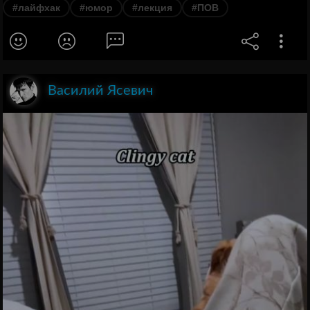
#лайфхак
#юмор
#лекция
#ПОВ
Василий Ясевич