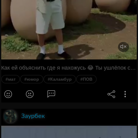
Как ей объяснить где я нахожусь 😂 Ты ушлёпок с большими яйцами? Ну да.
#мат
#юмор
#Каламбур
#ПОВ
Заурбек