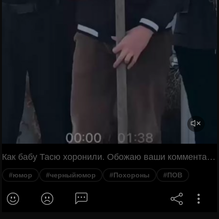
Как бабу Тасю хоронили. Обожаю ваши комментарии. А как получилось, яму начали рыть, рыли, рыли глубокую, и потом на что-то железное наткнулись. Ну, пробить не могли и перестали. И всё, на следующий день баб Тасю начали хоронить, и верёвками так её спускали, и споткнулся как бы об землю, и гроб сорвался и вниз прямо. И оказалось, что вот эта
#юмор
#черныйюмор
#Похороны
#ПОВ