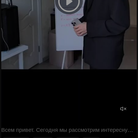
Всем привет. Сегодня мы рассмотрим интересную зависимость между силой желания сходить по большому и скоростью ходьбы. В конце важный вывод. Из графика мы видим, что пока желание только зарождается, скорость невысокая. И по мере роста желания срать, увеличивается и скорость ходьбы, минимизируя время до разрешения процесса. В какой-то момент хочется