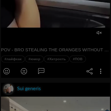
POV - BRO STEALING THE ORANGES WITHOUT STEALING IT (It's The Window Who's stealing Btw)
#лайфхак
#юмор
#Хитрость
#ПОВ
Sui generis