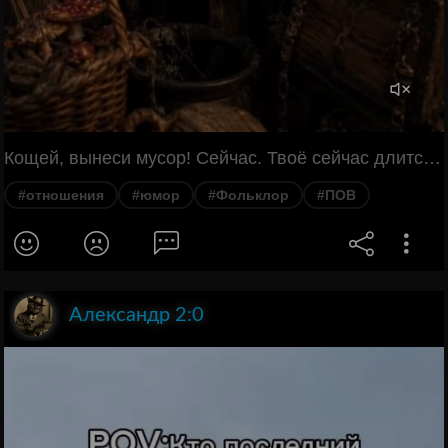
Кощей, вынеси мусор! Сейчас. Твоё сейчас длится уже 300 лет! В доме всё разваливается. Не всё. Наши отношения пока держатся. Купи мне новую метлу! Зачем, эта ещё летает. Она вчера заглохла над болотом. Значит, экономная. А что у нас на ужин? То, что ты сам себе наколдуешь. Понятно, опять макароны. Ты злишься? Нет, всё нормально. Кощей, нормально -
#отношения
#юмор
#Фольклор
#ПОВ
Александр 2:0