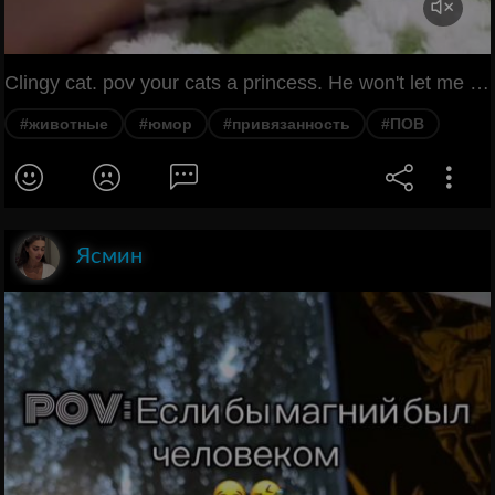
Clingy cat. pov your cats a princess. He won't let me go to work 😭. I'll be back later. This bath is so relaxing. He's Getting SO MUCH Faster 😂🤦. What? I'm catching you like this. how CJ acts when she doesnt get enough pets. she just like her mom, always wants to be in my business. I just got a kitten obviously and I love her so much but I've
#животные
#юмор
#привязанность
#ПОВ
Ясмин