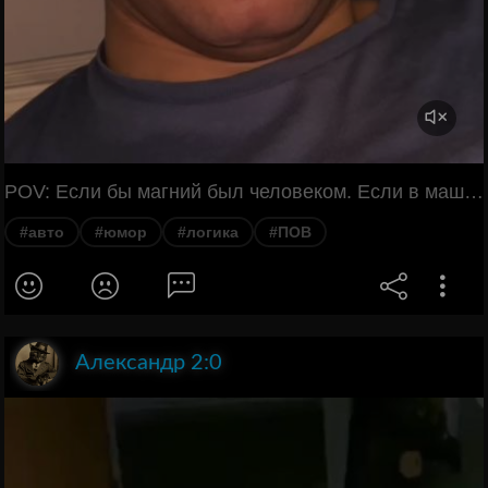
POV: Если бы магний был человеком. Если в машине есть лошадиные силы, то значит там стоит лошадь? И сила. А у лошади есть лошадиная сила? Ну да, это же сила лошади. А сколько у твоей машины лошадиных сил? 284. 284 лошади? Нет, значок пони, да, они вылезли? Да. Покажешь? Ясное дело. А почему мы их не кормим? Мы их поим. Ты издеваешься? Нет. Чем мы
#авто
#юмор
#логика
#ПОВ
Александр 2:0