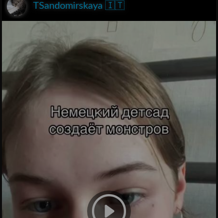
TSandomirskaya 🇮🇹