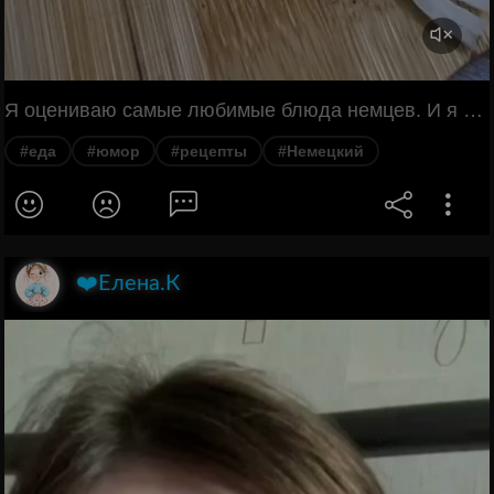
Я оцениваю самые любимые блюда немцев. И я вам отвечаю, если вы хоть раз приготовите по этому рецепту заливной Цвибель Кухен, вы его будете готовить снова и снова. В классическом варианте немцы подают Цвибель Кухен с молодым вином. Это слегка газированный, сладковатый, ещё недозревший виноградный напиток. Говорят, в Средние века в Южной Баварии
#еда
#юмор
#рецепты
#Немецкий
❤️Елена.К