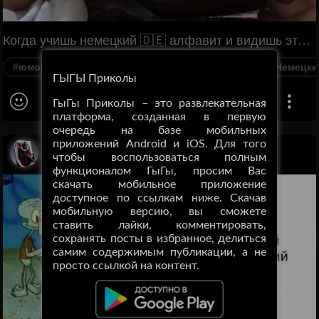
Когда учишь немецкий 🇩🇪 алфавит и видишь эти три буквы ü ä ö. Мужчина имитирует звуки, похожие на произношение этих букв.
#юмор
#весело
#реакция
#обучение
#Немецки
ГЫГЫ Приколы
ГыГы Приколы – это развлекательная
платформа, созданная в первую
очередь на базе мобильных
приложений Android и iOS. Для того
Святой блинчик
чтобы воспользоваться полным
функционалом ГыГы, просим Вас
скачать мобильное приложение
доступное по ссылкам ниже. Скачав
мобильную версию, вы сможете
ставить лайки, комментировать,
сохранять посты в избранное, делиться
самим содержимым публикации, а не
просто ссылкой на контент.