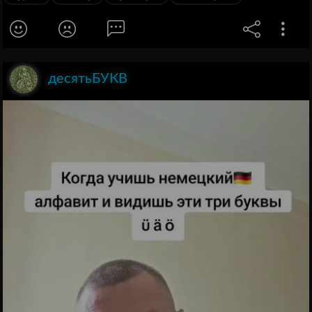
десятьБУКВ