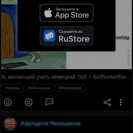
Я, желающий учить немецкий. 555 = fünfhuntertfünfundfünfzig.
#юмор
#обучение
#Немецкий
Афродита Чекушкина