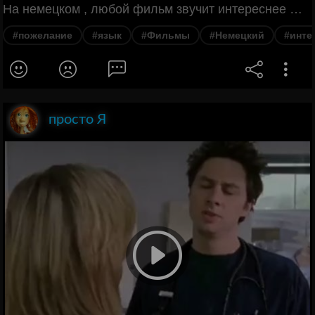
На немецком , любой фильм звучит интереснее 😂🇩🇪🇩🇪
#пожелание
#язык
#Фильмы
#Немецкий
#инте
просто Я