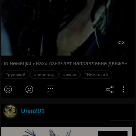
По-немецки «нах» означает направление движения, по-русски тоже, но конкретнее.
#русский
#перевод
#язык
#Немецкий
Uran201