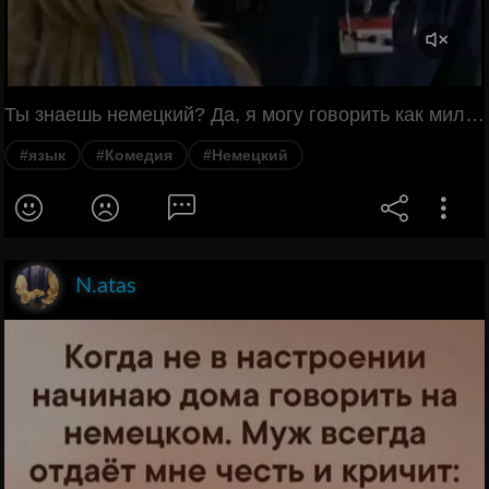
Ты знаешь немецкий? Да, я могу говорить как милая молочница. Морген, мэштен ви дикюр мэркен? А могу как злобная старая домработница. Эфтайншнитзе, сонс крейхсту кайнахтис! Какой красивый язык.
#язык
#Комедия
#Немецкий
N.atas