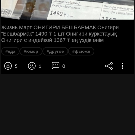
Жизнь Март ОНИГИРИ БЕШБАРМАК Онигири
"Бешбармак" 1490 ₸ 1 шт Онигири куркетауық
Онигири с индейкой 1367 ₸ ең үздік өнім
#еда
#юмор
#другое
#фьюжн
5
1
0