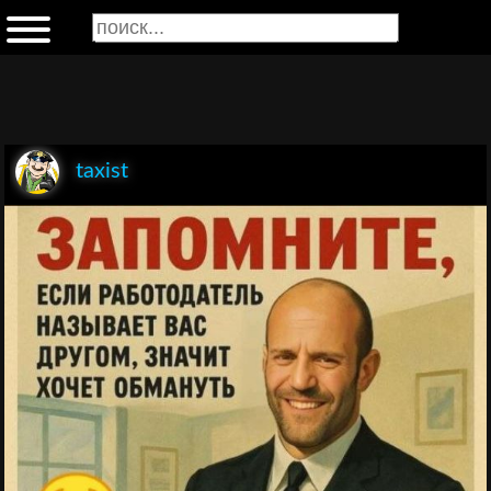
taxist