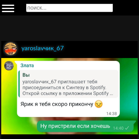
yaroslavчик_67