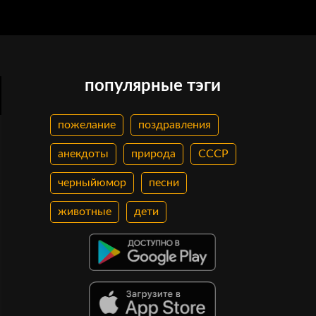
популярные тэги
пожелание
поздравления
анекдоты
природа
СССР
черныйюмор
песни
животные
дети