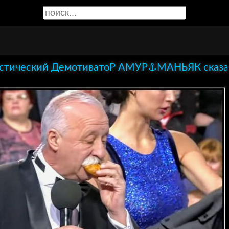
Мистический ДемотиватоР АМУР⚓МАНЬЯК сказа