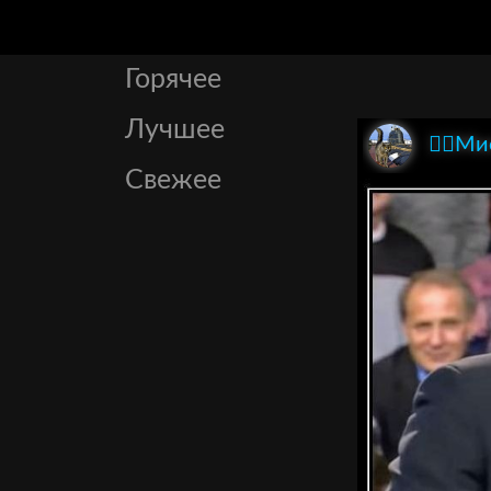
Горячее
Лучшее
🏴‍☠️
Свежее