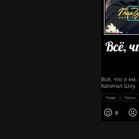
Всё, что я ем
Капитал Шоу.
#еда
#усы
8