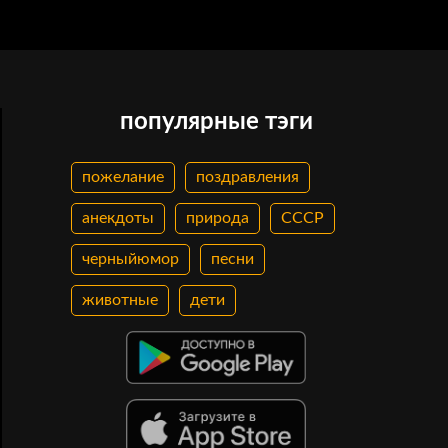
популярные тэги
л:)©
пожелание
поздравления
анекдоты
природа
СССР
черныйюмор
песни
животные
дети