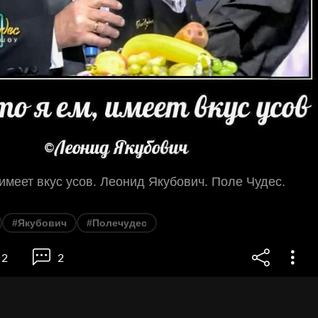
, имеет вкус усов. Леонид Якубович. Поле Чудес.
#Якубович
#Полечудес
2
2