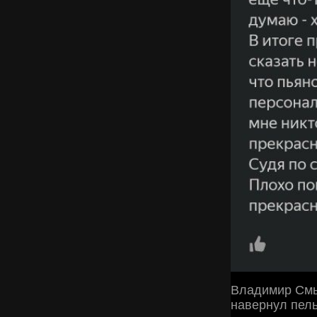
Владимир Смыс
навернул пель