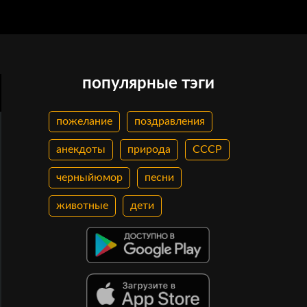
популярные тэги
пожелание
поздравления
анекдоты
природа
СССР
черныйюмор
песни
животные
дети