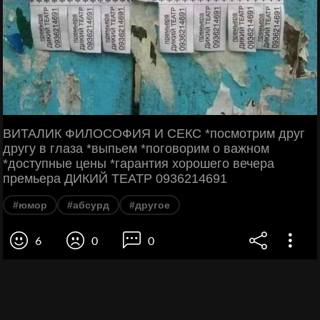
ВИТАЛИК ФИЛОСОФИЯ И СЕКС *посмотрим друг
другу в глаза *выпьем *поговорим о важном
*доступные цены *гарантия хорошего вечера
премьера ДИКИЙ ТЕАТР 0936214691
#юмор
#абсурд
#другое
6
0
0