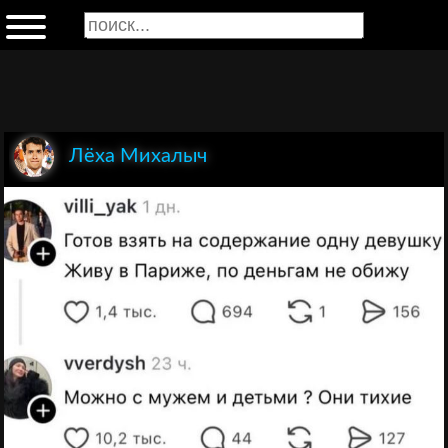
Лёха Михалыч