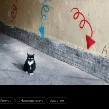
#юмор
#Направление
#другое