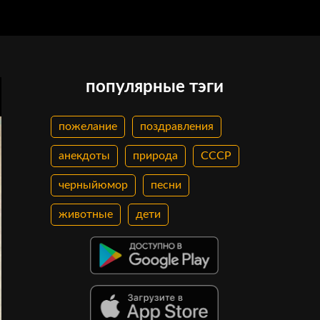
популярные тэги
пожелание
поздравления
анекдоты
природа
СССР
черныйюмор
песни
животные
дети