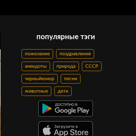
популярные тэги
пожелание
поздравления
анекдоты
природа
СССР
черныйюмор
песни
животные
дети