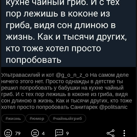
Ультравасилий и кот @g_o_n_z_o На самом деле
ничего этого нет. Просто однажды в детстве ты
решил попробовать у бабушки на кухне чайный
гриб. И с тех пор лежишь в коконе из гриба, видя
сон длиною в жизнь. Как и тысячи других, кто тоже
хотел просто попробовать Санитарек @politsanic
#жизнь
#юмор
#чайныйгриб
79
4
9