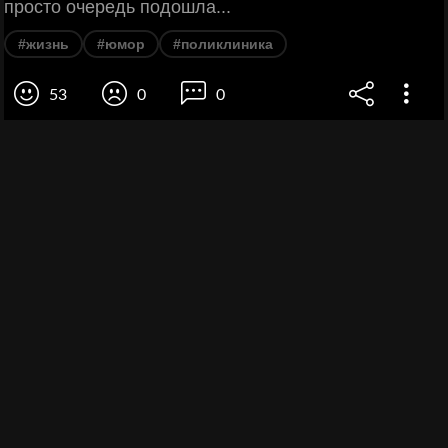
просто очередь подошла...
#жизнь
#юмор
#поликлиника
53
0
0