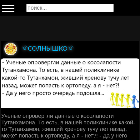
🌞СОЛНЫШКО🌞
Ученые опровергли данные о косолапости
Тутанхамона. То есть, в нашей поликлинике какой-
то Тутанхамон, живший хренову тучу лет назад,
может попасть к ортопеду, а я - нет?! - Да у него