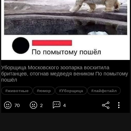
Уборщица Московского зоопарка восхитила
британцев, отогнав медведя веником По помытому
пошёл
#животные
#юмор
#Уборщица
#лайфстайл
70
2
4