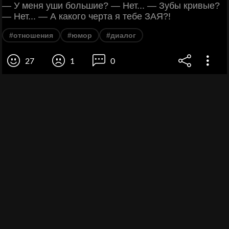
— У меня уши большие? — Нет... — Зубы кривые?
— Нет... — А какого черта я тебе ЗАЯ?!
#отношения
#юмор
#диалог
27
1
0