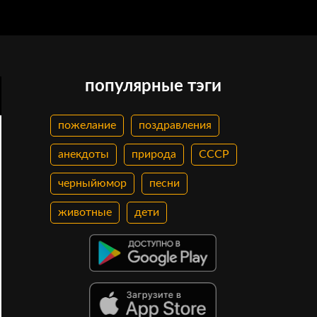
популярные тэги
пожелание
поздравления
анекдоты
природа
СССР
черныйюмор
песни
животные
дети