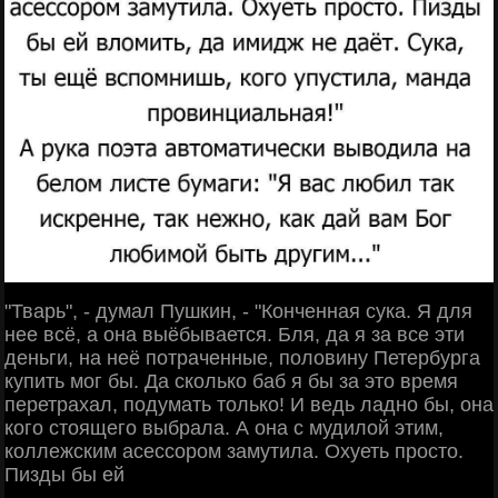
"Тварь", - думал Пушкин, - "Конченная сука. Я для
нее всё, а она выёбывается. Бля, да я за все эти
деньги, на неё потраченные, половину Петербурга
купить мог бы. Да сколько баб я бы за это время
перетрахал, подумать только! И ведь ладно бы, она
кого стоящего выбрала. А она с мудилой этим,
коллежским асессором замутила. Охуеть просто.
Пизды бы ей