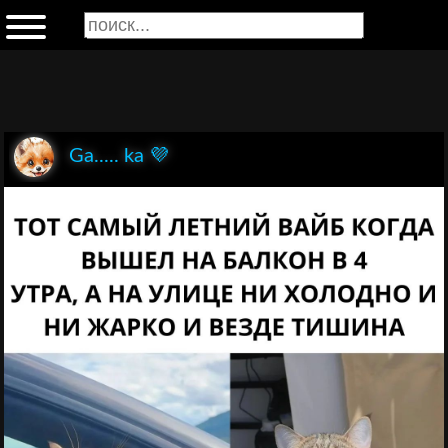
Ga..... ka 💜