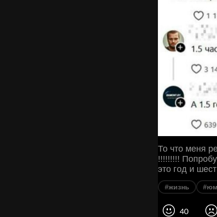
То что меня р
!!!!!!!!! Попро
это год и шес
#жизнь
#юм
40