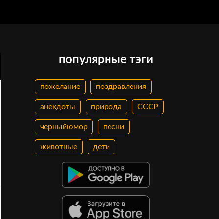
популярные тэги
пожелание
поздравления
анекдоты
природа
СССР
черныйюмор
песни
животные
дети