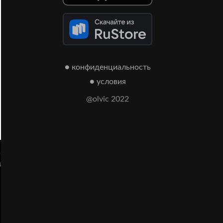
● конфиденциальность
● условия
@olvic 2022
о
а