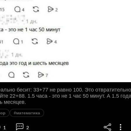
еально бесит: 33+77 не равно 100. Это отвратительн
буйте 22+88. 1.5 часа - это не 1 час 50 минут. А 1.5 год
ть месяцев.
ор
#математика
1
2