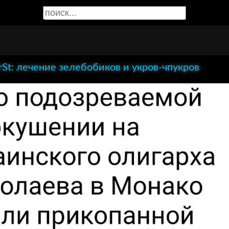
rSt: лечение зелебобиков и укров-чпукров