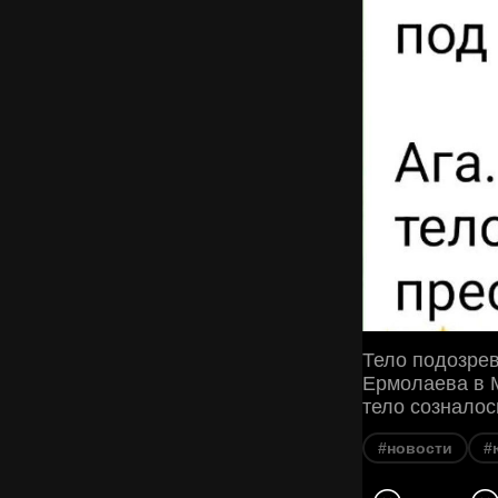
Тело подозрев
Ермолаева в 
тело созналос
#новости
#