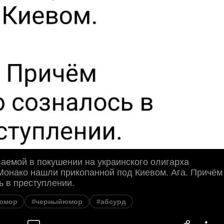
аемой в покушении на украинского олигарха
Монако нашли прикопанной под Киевом. Ага. Причём
ь в преступлении.
юмор
#черныйюмор
#абсурд