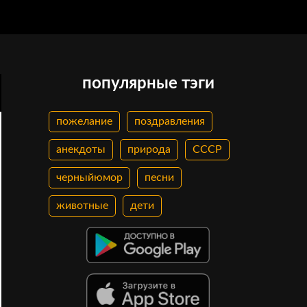
популярные тэги
пожелание
поздравления
анекдоты
природа
СССР
черныйюмор
песни
животные
дети