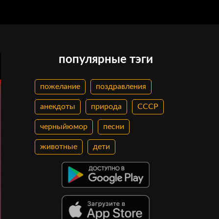
популярные тэги
пожелание
поздравления
анекдоты
природа
СССР
черныйюмор
песни
животные
дети