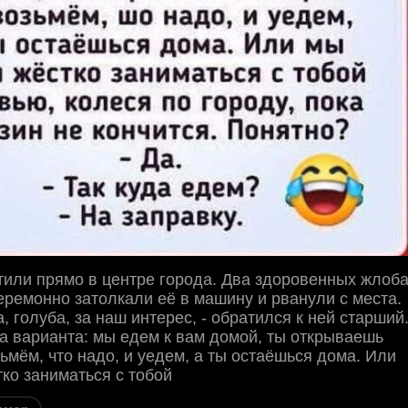
или прямо в центре города. Два здоровенных жлоб
еремонно затолкали её в машину и рванули с места.
, голуба, за наш интерес, - обратился к ней старший
ва варианта: мы едем к вам домой, ты открываешь
ьмём, что надо, и уедем, а ты остаёшься дома. Или
ко заниматься с тобой