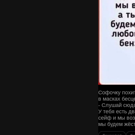
Софочку похит
в масках бесц
- Слушай сюда
У тебя есть д
сейф и мы воз
мы будем жёст