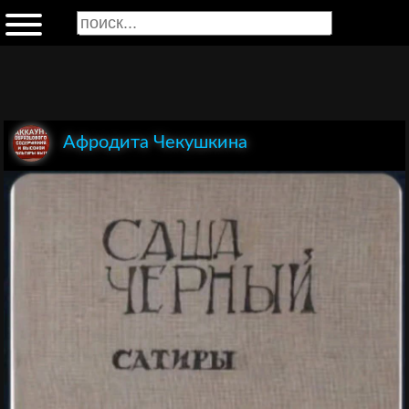
Афродита Чекушкина