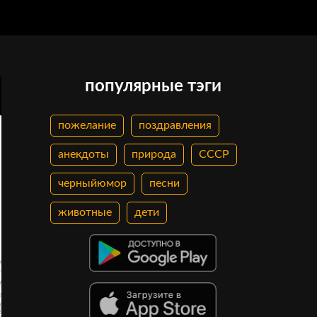
популярные тэги
пожелание
поздравления
анекдоты
природа
СССР
черныйюмор
песни
животные
дети