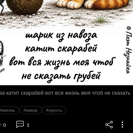
за катит скарабей вот вся жизнь моя чтоб не сказать
#жизнь
#юмор
#грусть
0
1