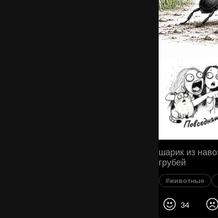
шарик из наво
грубей
#животные
34