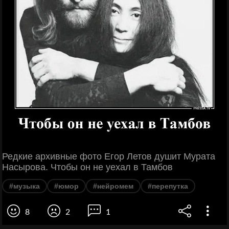
Редкие архивные фото Егор Летов душит Мурата
Насырова. Чтобы он не уехал в Тамбов
#музыка
#юмор
#нейромем
#перепутка
8
2
1