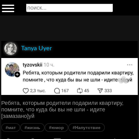
Tanya Uyer
Ребята, которым родители подарили квартиру,
помните, что куда бы вы не шли - идите
[замазано]уй
#мат
#жизнь
#юмор
#Напутствие