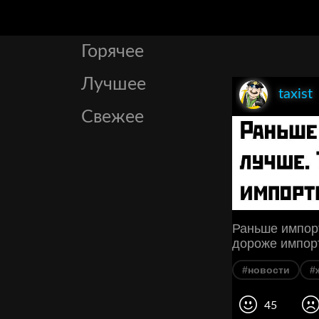
Горячее
Лучшее
taxist
Свежее
Раньше импорт
дороже импорт
#новости
#
45