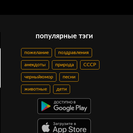
популярные тэги
пожелание
поздравления
анекдоты
природа
СССР
черныйюмор
песни
животные
дети