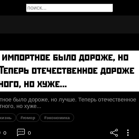
ное было дороже, но лучше. Теперь отечественное
ного, но хуже...
жизнь
#юмор
#экономика
0
0