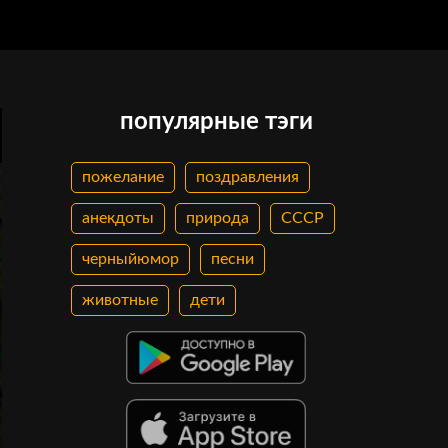
популярные тэги
пожелание
поздравления
анекдоты
природа
СССР
черныйюмор
песни
животные
дети