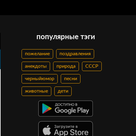
популярные тэги
пожелание
поздравления
анекдоты
природа
СССР
черныйюмор
песни
животные
дети