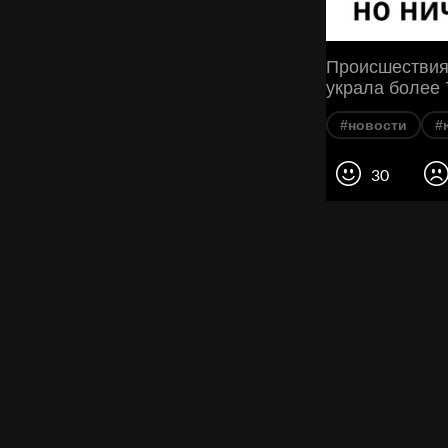
Происшествия 
украла более 
#новости
#
30