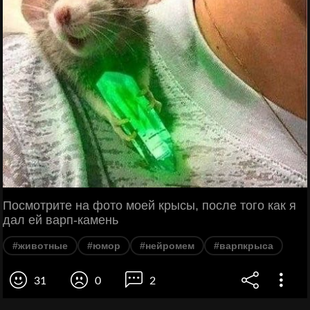
Посмотрите на фото моей крысы, после того как я
дал ей варп-камень
#животные
#юмор
#нейромем
#варпкрыса
31
0
2