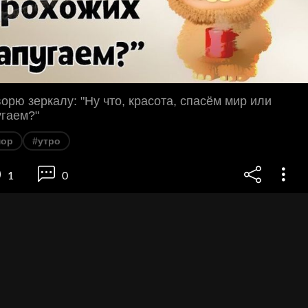
ворю зеркалу: "Ну что, красота, спасём мир или
угаем?"
ор
#утро
1
0