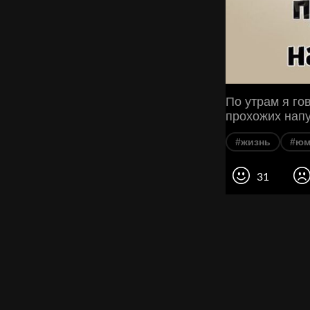
По утрам я го
прохожих нап
#жизнь
#юм
31