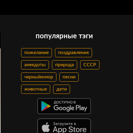
популярные тэги
пожелание
поздравления
анекдоты
природа
СССР
черныйюмор
песни
животные
дети