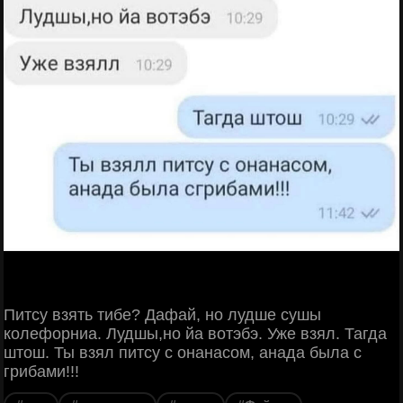
Питсу взять тибе? Дафай, но лудше сушы
колефорниа. Лудшы,но йа вотэбэ. Уже взял. Тагда
штош. Ты взял питсу с онанасом, анада была с
грибами!!!