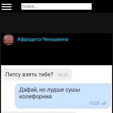
Афродита Чекушкина