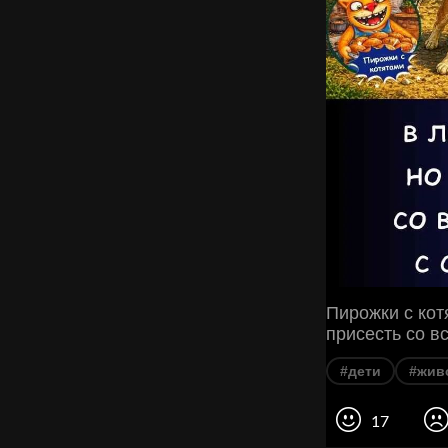
Пирожки с кот
присесть со в
#дети
#жив
17