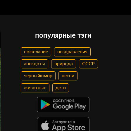
популярные тэги
пожелание
поздравления
анекдоты
природа
СССР
черныйюмор
песни
животные
дети