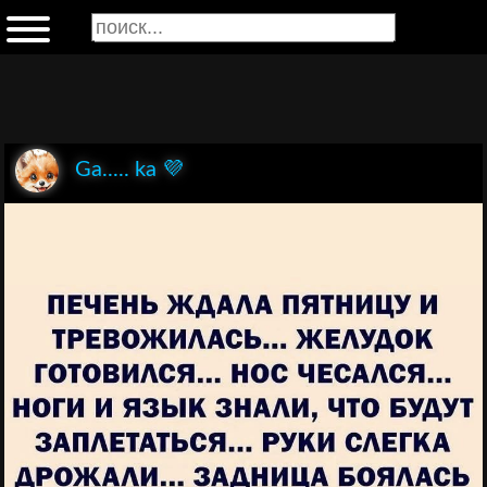
Ga..... ka 💜