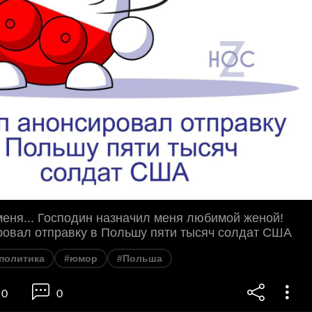
меня... Господин назначил меня любимой женой!
ровал отправку в Польшу пяти тысяч солдат США
политика
#юмор
#Польша
0
0