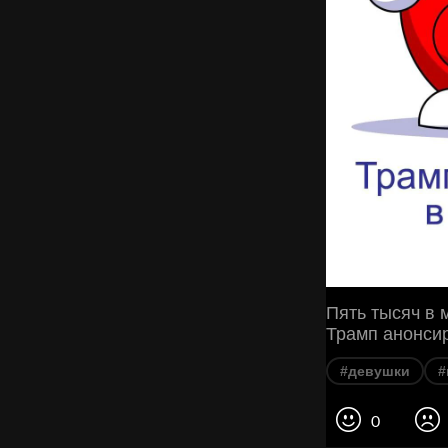
Пять тысяч в 
Трамп анонси
#девушки
#
0