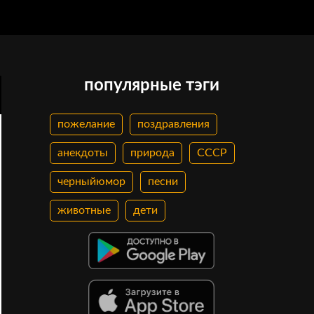
популярные тэги
пожелание
поздравления
анекдоты
природа
СССР
черныйюмор
песни
животные
дети