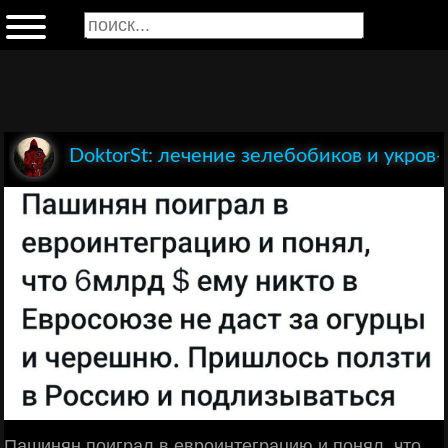
DoktorSt: лечение зелебобиков и укров-
Пашинян поиграл в евроинтеграцию и понял, что