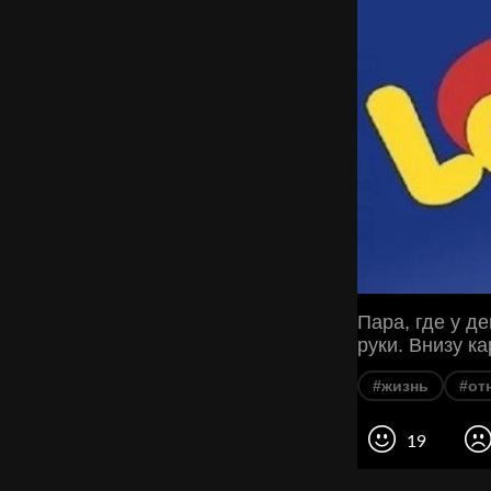
Пара, где у д
руки. Внизу кар
#жизнь
#от
19