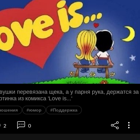
евушки перевязана щека, а у парня рука, держатся за
тинка из комикса 'Love is...'
ношения
#юмор
#Поддержка
2
0