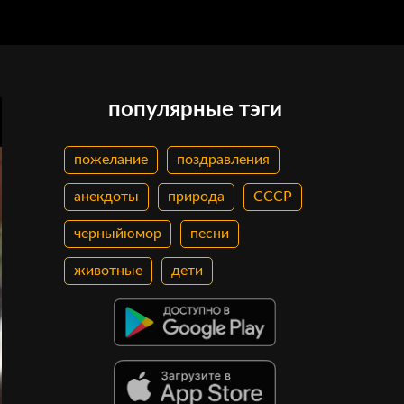
популярные тэги
пожелание
поздравления
анекдоты
природа
СССР
черныйюмор
песни
животные
дети