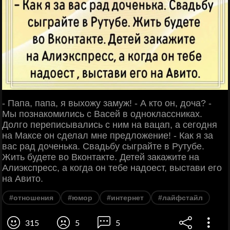
- Папа, папа, я выхожу замуж! - А кто он, доча? -
Мы познакомились с Васей в одноклассниках.
Долго переписывались с ним на вацап, а сегодня
на Максе он сделал мне предложение! - Как я за
вас рад доченька. Свадьбу сыграйте в Рутубе.
Жить будете во Вконтакте. Детей закажите на
Алиэкспресс, а когда он тебе надоест, выстави его
на Авито.
#отношения
#юмор
#интернет
#лайфстайл
315
5
5