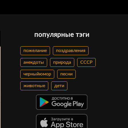
популярные тэги
пожелание
поздравления
анекдоты
природа
СССР
черныйюмор
песни
животные
дети