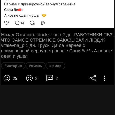
Назад Ответить fduckk_face 2 дн. РАБОТНИКИ ПВЗ,
ЧТО САМОЕ СТРЕМНОЕ ЗАКАЗЫВАЛИ ЛЮДИ?
vitalevna_p 1 дн. Трусы Да да Вернее с
примерочной вернул странные Свои бл**ь А новые
одел и ушел
#история
#жизнь
#юмор
25
2
2