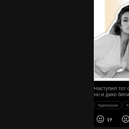
Наступил тот 
но и дико беси
#девушки
#
19