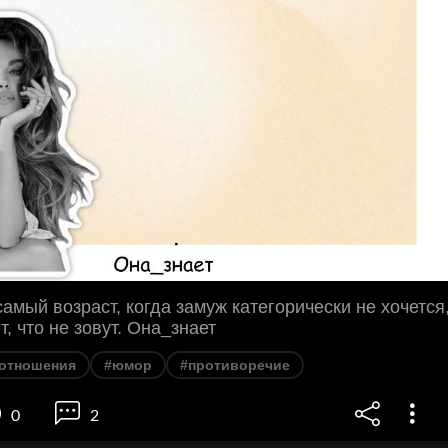
самый возраст, когда замуж категорически не хочется
т, что не зовут. Она_знает
отношения
#юмор
#противоречие
0
2