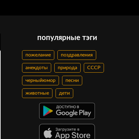
популярные тэги
пожелание
поздравления
анекдоты
природа
СССР
черныйюмор
песни
животные
дети