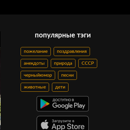
популярные тэги
пожелание
поздравления
анекдоты
природа
СССР
черныйюмор
песни
животные
дети