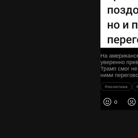
На американск
уверенно прев
Трамп смог не
ними перегово
#политика
0