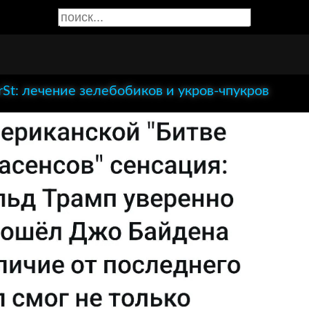
rSt: лечение зелебобиков и укров-чпукров