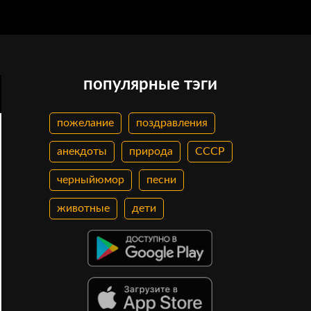
популярные тэги
пожелание
поздравления
анекдоты
природа
СССР
черныйюмор
песни
животные
дети