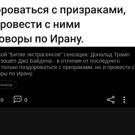
ой "Битве экстрасенсов" сенсация: Дональд Трамп
зошёл Джо Байдена - в отличие от последнего
 только поздороваться с призраками, но и провести с
ры по Ирану.
#юмор
0
0