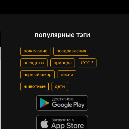
популярные тэги
пожелание
поздравления
анекдоты
природа
СССР
черныйюмор
песни
животные
дети